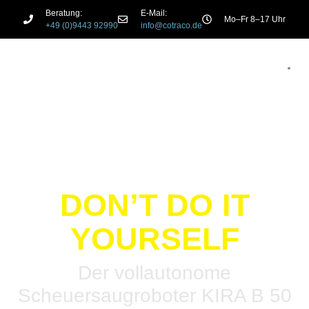
Beratung:
E-Mail:
Mo–Fr 8–17 Uhr
+49 (0)9443 92990
info@cotraco.de
DON’T DO IT
YOURSELF
Der vollautonome
Scheuersaugroboter KIRA B 50