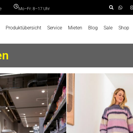
e
Mo–Fr: 8–17 Uhr
Produktübersicht
Service
Mieten
Blog
Sale
Shop
en