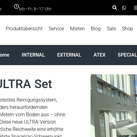
e
Mo–Fr: 8–17 Uhr
Produktübersicht
Service
Mieten
Blog
Sale
Shop
Home
INTERNAL
EXTERNAL
ATEX
SPECIA
ULTRA Set
ustestes Reinigungssystem,
nders herausfordernden
16 Metern vom Boden aus – ohne
 Diese neue ULTRA-Version
zliche Reichweite eine erhöhte
ewährte SpaceVac-Schwerpunkt