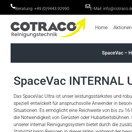
Beratung:
+49 (0)9443 92990
E-Mail: info@cotraco.d
Home
Aktionen
SpaceVac – 
SpaceVac INTERNAL 
Das SpaceVac Ultra ist unser leistungsstärkstes und rob
speziell entwickelt für anspruchsvolle Anwender in beso
Situationen. Es ermöglicht eine Reichweite von bis zu 
die Notwendigkeit von Gerüsten oder Hubarbeitsbühnen.
unserer internal Reinigungssystem bietet durch die zusät
Stabilität beim Reinigen in dieser Höhe, während der b