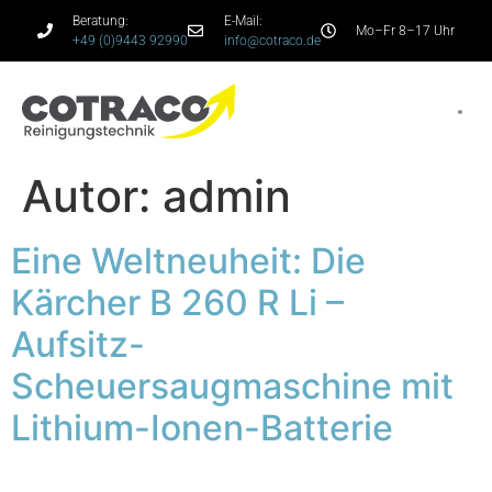
Beratung:
E-Mail:
Mo–Fr 8–17 Uhr
+49 (0)9443 92990
info@cotraco.de
Autor:
admin
Eine Weltneuheit: Die
Kärcher B 260 R Li –
Aufsitz-
Scheuersaugmaschine mit
Lithium-Ionen-Batterie