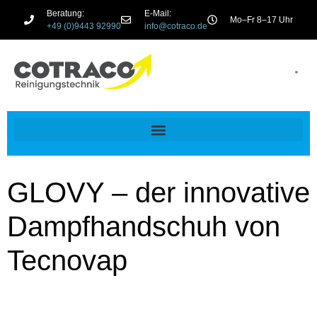
Beratung:
E-Mail:
Mo–Fr 8–17 Uhr
+49 (0)9443 92990
info@cotraco.de
GLOVY – der innovative
Dampfhandschuh von
Tecnovap