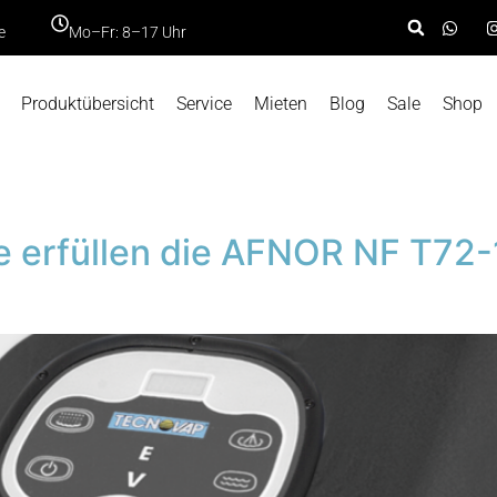
e
Mo–Fr: 8–17 Uhr
Produktübersicht
Service
Mieten
Blog
Sale
Shop
 erfüllen die AFNOR NF T72-1