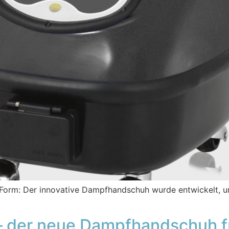
orm: Der innovative Dampfhandschuh wurde entwickelt, um
 der neue Dampfhandschuh fü